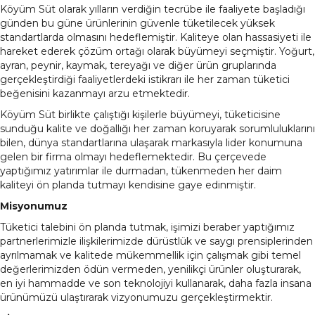
Köyüm Süt olarak yılların verdiğin tecrübe ile faaliyete başladığı
günden bu güne ürünlerinin güvenle tüketilecek yüksek
standartlarda olmasını hedeflemiştir. Kaliteye olan hassasiyeti ile
hareket ederek çözüm ortağı olarak büyümeyi seçmiştir. Yoğurt,
ayran, peynir, kaymak, tereyağı ve diğer ürün gruplarında
gerçekleştirdiği faaliyetlerdeki istikrarı ile her zaman tüketici
beğenisini kazanmayı arzu etmektedir.
Köyüm Süt birlikte çalıştığı kişilerle büyümeyi, tüketicisine
sunduğu kalite ve doğallığı her zaman koruyarak sorumluluklarını
bilen, dünya standartlarına ulaşarak markasıyla lider konumuna
gelen bir firma olmayı hedeflemektedir. Bu çerçevede
yaptığımız yatırımlar ile durmadan, tükenmeden her daim
kaliteyi ön planda tutmayı kendisine gaye edinmiştir.
Misyonumuz
Tüketici talebini ön planda tutmak, işimizi beraber yaptığımız
partnerlerimizle ilişkilerimizde dürüstlük ve saygı prensiplerinden
ayrılmamak ve kalitede mükemmellik için çalışmak gibi temel
değerlerimizden ödün vermeden, yenilikçi ürünler oluşturarak,
en iyi hammadde ve son teknolojiyi kullanarak, daha fazla insana
ürünümüzü ulaştırarak vizyonumuzu gerçekleştirmektir.